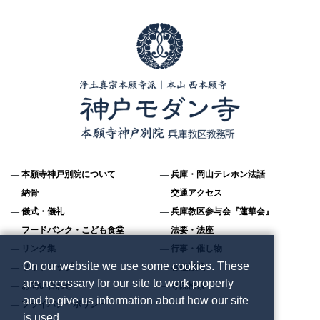
本願寺神戸別院について
兵庫・岡山テレホン法話
納骨
交通アクセス
儀式・儀礼
兵庫教区参与会『蓮華会』
フードバンク・こども食堂
法要・法座
リンク集
行事・催し物
On our website we use some cookies. These
サイトマップ
各種様式
are necessary for our site to work properly
お問い合わせ
寺院検索
and to give us information about how our site
プライバシーポリシー
is used.