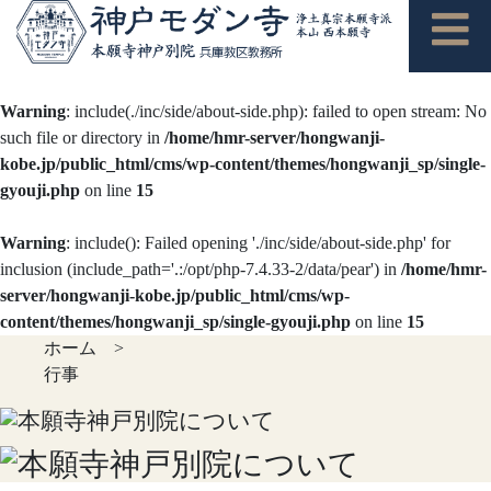
Warning
: include(./inc/side/about-side.php): failed to open stream: No
such file or directory in
/home/hmr-server/hongwanji-
kobe.jp/public_html/cms/wp-content/themes/hongwanji_sp/single-
gyouji.php
on line
15
Warning
: include(): Failed opening './inc/side/about-side.php' for
inclusion (include_path='.:/opt/php-7.4.33-2/data/pear') in
/home/hmr-
server/hongwanji-kobe.jp/public_html/cms/wp-
content/themes/hongwanji_sp/single-gyouji.php
on line
15
ホーム
>
行事