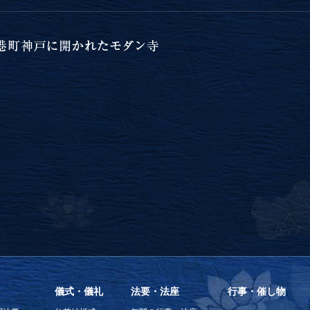
儀式・儀礼
法要・法座
行事・催し物