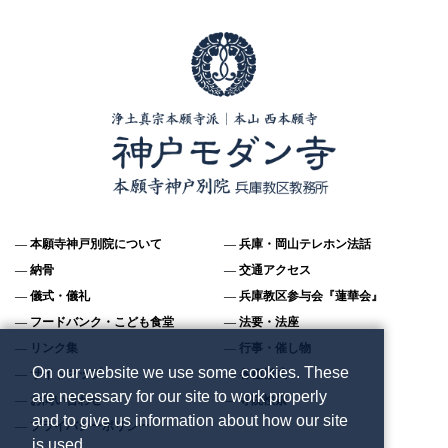
本願寺神戸別院について
兵庫・岡山テレホン法話
納骨
交通アクセス
儀式・儀礼
兵庫教区参与会『蓮華会』
フードバンク・こども食堂
法要・法座
リンク集
行事・催し物
On our website we use some cookies. These
サイトマップ
各種様式
are necessary for our site to work properly
お問い合わせ
寺院検索
and to give us information about how our site
プライバシーポリシー
is used.