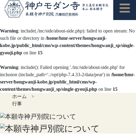
Warning
: include(./inc/side/about-side.php): failed to open stream: No
such file or directory in
/home/hmr-server/hongwanji-
kobe.jp/public_html/cms/wp-content/themes/hongwanji_sp/single-
gyouji.php
on line
15
Warning
: include(): Failed opening './inc/side/about-side.php' for
inclusion (include_path='.:/opt/php-7.4.33-2/data/pear') in
/home/hmr-
server/hongwanji-kobe.jp/public_html/cms/wp-
content/themes/hongwanji_sp/single-gyouji.php
on line
15
ホーム
>
行事