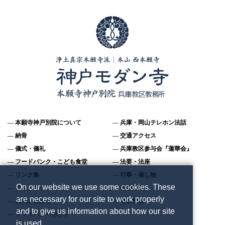
本願寺神戸別院について
兵庫・岡山テレホン法話
納骨
交通アクセス
儀式・儀礼
兵庫教区参与会『蓮華会』
フードバンク・こども食堂
法要・法座
リンク集
行事・催し物
On our website we use some cookies. These
サイトマップ
各種様式
are necessary for our site to work properly
お問い合わせ
寺院検索
and to give us information about how our site
プライバシーポリシー
is used.