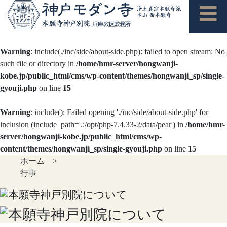
Warning
: include(./inc/side/about-side.php): failed to open stream: No
such file or directory in
/home/hmr-server/hongwanji-
kobe.jp/public_html/cms/wp-content/themes/hongwanji_sp/single-
gyouji.php
on line
15
Warning
: include(): Failed opening './inc/side/about-side.php' for
inclusion (include_path='.:/opt/php-7.4.33-2/data/pear') in
/home/hmr-
server/hongwanji-kobe.jp/public_html/cms/wp-
content/themes/hongwanji_sp/single-gyouji.php
on line
15
ホーム
>
行事