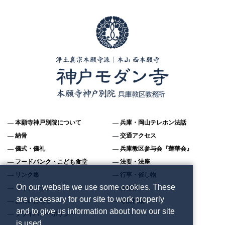
本願寺神戸別院について
兵庫・岡山テレホン法話
納骨
交通アクセス
儀式・儀礼
兵庫教区参与会『蓮華会』
フードバンク・こども食堂
法要・法座
リンク集
行事・催し物
On our website we use some cookies. These
サイトマップ
各種様式
are necessary for our site to work properly
お問い合わせ
寺院検索
and to give us information about how our site
プライバシーポリシー
is used.