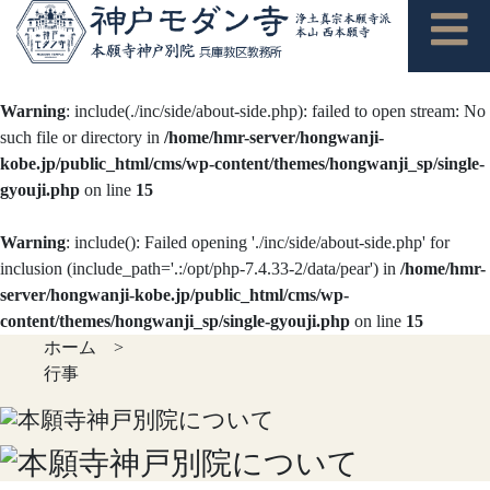
Warning
: include(./inc/side/about-side.php): failed to open stream: No
such file or directory in
/home/hmr-server/hongwanji-
kobe.jp/public_html/cms/wp-content/themes/hongwanji_sp/single-
gyouji.php
on line
15
Warning
: include(): Failed opening './inc/side/about-side.php' for
inclusion (include_path='.:/opt/php-7.4.33-2/data/pear') in
/home/hmr-
server/hongwanji-kobe.jp/public_html/cms/wp-
content/themes/hongwanji_sp/single-gyouji.php
on line
15
ホーム
>
行事