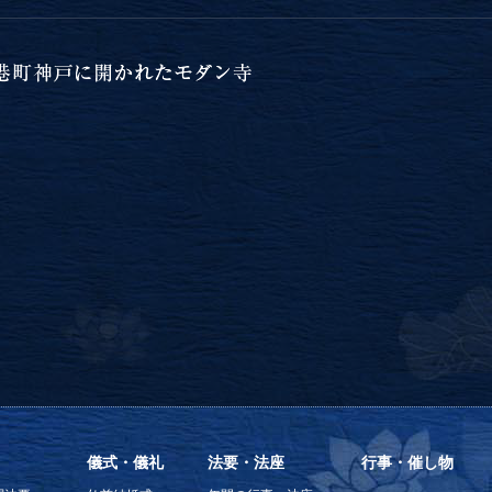
儀式・儀礼
法要・法座
行事・催し物