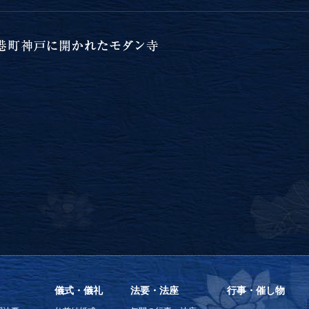
儀式・儀礼
法要・法座
行事・催し物