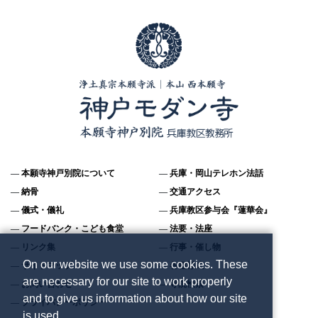
本願寺神戸別院について
兵庫・岡山テレホン法話
納骨
交通アクセス
儀式・儀礼
兵庫教区参与会『蓮華会』
フードバンク・こども食堂
法要・法座
リンク集
行事・催し物
On our website we use some cookies. These
サイトマップ
各種様式
are necessary for our site to work properly
お問い合わせ
寺院検索
and to give us information about how our site
プライバシーポリシー
is used.