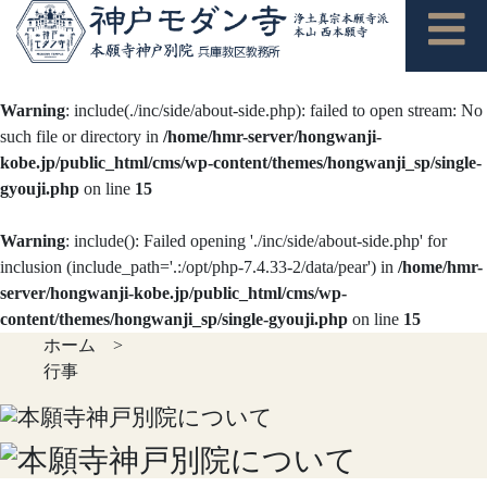
Warning
: include(./inc/side/about-side.php): failed to open stream: No
such file or directory in
/home/hmr-server/hongwanji-
kobe.jp/public_html/cms/wp-content/themes/hongwanji_sp/single-
gyouji.php
on line
15
Warning
: include(): Failed opening './inc/side/about-side.php' for
inclusion (include_path='.:/opt/php-7.4.33-2/data/pear') in
/home/hmr-
server/hongwanji-kobe.jp/public_html/cms/wp-
content/themes/hongwanji_sp/single-gyouji.php
on line
15
ホーム
>
行事