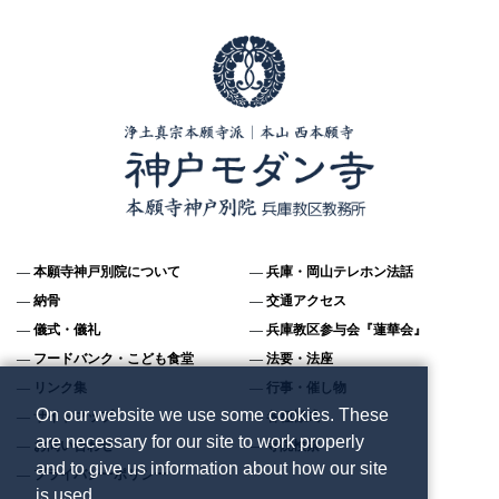
本願寺神戸別院について
兵庫・岡山テレホン法話
納骨
交通アクセス
儀式・儀礼
兵庫教区参与会『蓮華会』
フードバンク・こども食堂
法要・法座
リンク集
行事・催し物
On our website we use some cookies. These
サイトマップ
各種様式
are necessary for our site to work properly
お問い合わせ
寺院検索
and to give us information about how our site
プライバシーポリシー
is used.