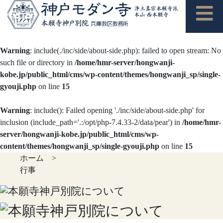
Warning
: include(./inc/side/about-side.php): failed to open stream: No
such file or directory in
/home/hmr-server/hongwanji-
kobe.jp/public_html/cms/wp-content/themes/hongwanji_sp/single-
gyouji.php
on line
15
Warning
: include(): Failed opening './inc/side/about-side.php' for
inclusion (include_path='.:/opt/php-7.4.33-2/data/pear') in
/home/hmr-
server/hongwanji-kobe.jp/public_html/cms/wp-
content/themes/hongwanji_sp/single-gyouji.php
on line
15
ホーム
>
行事