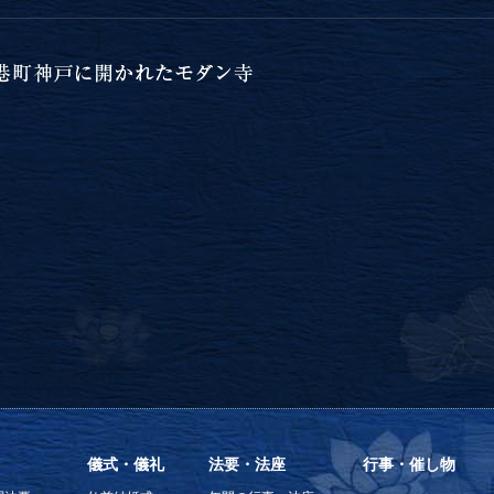
儀式・儀礼
法要・法座
行事・催し物