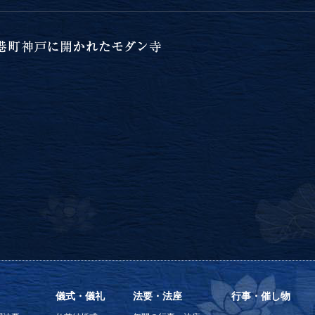
儀式・儀礼
法要・法座
行事・催し物