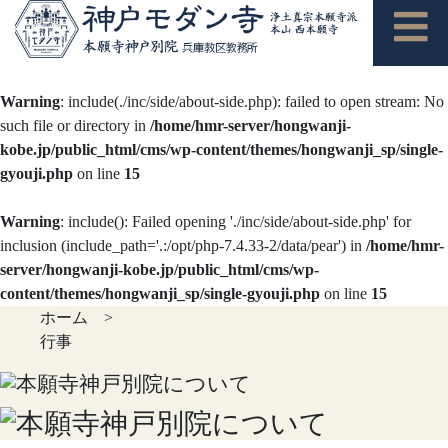
Warning
: include(./inc/side/about-side.php): failed to open stream: No
such file or directory in
/home/hmr-server/hongwanji-
kobe.jp/public_html/cms/wp-content/themes/hongwanji_sp/single-
gyouji.php
on line
15
Warning
: include(): Failed opening './inc/side/about-side.php' for
inclusion (include_path='.:/opt/php-7.4.33-2/data/pear') in
/home/hmr-
server/hongwanji-kobe.jp/public_html/cms/wp-
content/themes/hongwanji_sp/single-gyouji.php
on line
15
ホーム
>
行事