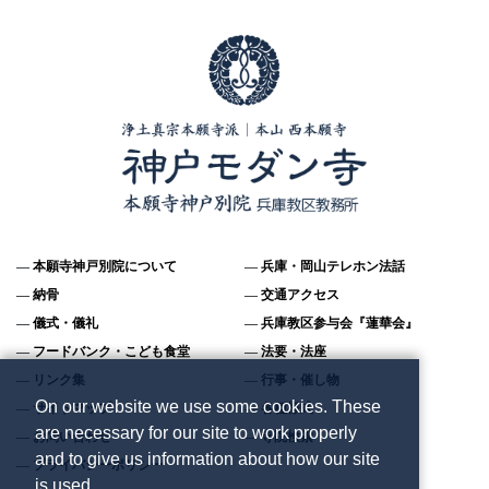
本願寺神戸別院について
兵庫・岡山テレホン法話
納骨
交通アクセス
儀式・儀礼
兵庫教区参与会『蓮華会』
フードバンク・こども食堂
法要・法座
リンク集
行事・催し物
On our website we use some cookies. These
サイトマップ
各種様式
are necessary for our site to work properly
お問い合わせ
寺院検索
and to give us information about how our site
プライバシーポリシー
is used.