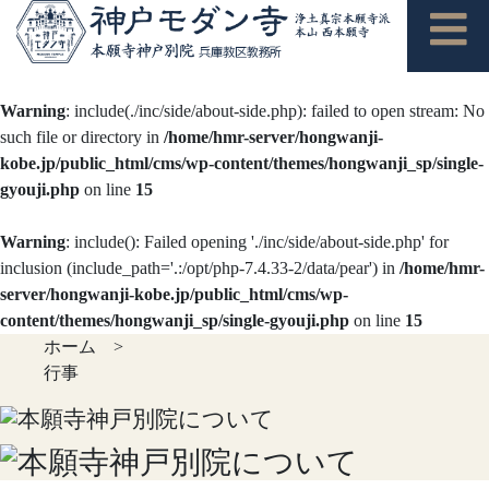
Warning
: include(./inc/side/about-side.php): failed to open stream: No
such file or directory in
/home/hmr-server/hongwanji-
kobe.jp/public_html/cms/wp-content/themes/hongwanji_sp/single-
gyouji.php
on line
15
Warning
: include(): Failed opening './inc/side/about-side.php' for
inclusion (include_path='.:/opt/php-7.4.33-2/data/pear') in
/home/hmr-
server/hongwanji-kobe.jp/public_html/cms/wp-
content/themes/hongwanji_sp/single-gyouji.php
on line
15
ホーム
>
行事