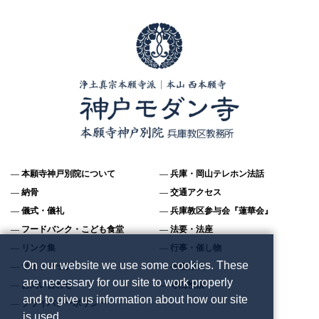
本願寺神戸別院について
兵庫・岡山テレホン法話
納骨
交通アクセス
儀式・儀礼
兵庫教区参与会『蓮華会』
フードバンク・こども食堂
法要・法座
リンク集
行事・催し物
On our website we use some cookies. These
サイトマップ
各種様式
are necessary for our site to work properly
お問い合わせ
寺院検索
and to give us information about how our site
プライバシーポリシー
is used.