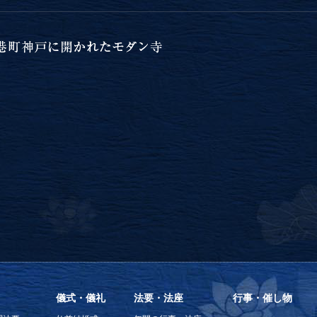
儀式・儀礼
法要・法座
行事・催し物