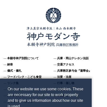
本願寺神戸別院について
兵庫・岡山テレホン法話
納骨
交通アクセス
儀式・儀礼
兵庫教区参与会『蓮華会』
フードバンク・こども食堂
法要・法座
リンク集
行事・催し物
On our website we use some cookies. These
サイトマップ
各種様式
are necessary for our site to work properly
お問い合わせ
寺院検索
and to give us information about how our site
プライバシーポリシー
is used.