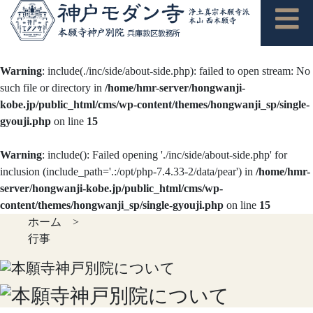
Warning
: include(./inc/side/about-side.php): failed to open stream: No
such file or directory in
/home/hmr-server/hongwanji-
kobe.jp/public_html/cms/wp-content/themes/hongwanji_sp/single-
gyouji.php
on line
15
Warning
: include(): Failed opening './inc/side/about-side.php' for
inclusion (include_path='.:/opt/php-7.4.33-2/data/pear') in
/home/hmr-
server/hongwanji-kobe.jp/public_html/cms/wp-
content/themes/hongwanji_sp/single-gyouji.php
on line
15
ホーム
>
行事