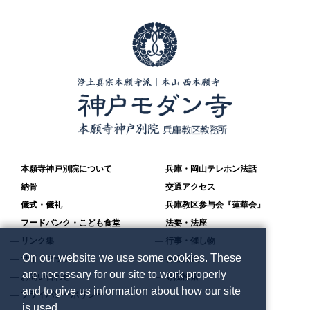
本願寺神戸別院について
兵庫・岡山テレホン法話
納骨
交通アクセス
儀式・儀礼
兵庫教区参与会『蓮華会』
フードバンク・こども食堂
法要・法座
リンク集
行事・催し物
On our website we use some cookies. These
サイトマップ
各種様式
are necessary for our site to work properly
お問い合わせ
寺院検索
and to give us information about how our site
プライバシーポリシー
is used.