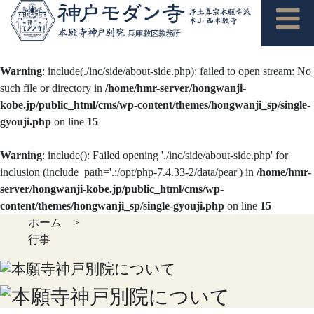
Warning
: include(./inc/side/about-side.php): failed to open stream: No
such file or directory in
/home/hmr-server/hongwanji-
kobe.jp/public_html/cms/wp-content/themes/hongwanji_sp/single-
gyouji.php
on line
15
Warning
: include(): Failed opening './inc/side/about-side.php' for
inclusion (include_path='.:/opt/php-7.4.33-2/data/pear') in
/home/hmr-
server/hongwanji-kobe.jp/public_html/cms/wp-
content/themes/hongwanji_sp/single-gyouji.php
on line
15
ホーム
>
行事