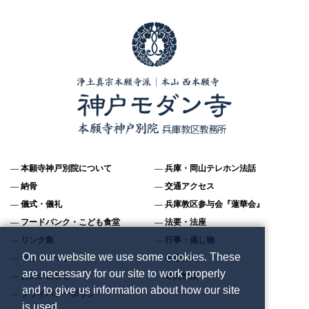
本願寺神戸別院について
兵庫・岡山テレホン法話
納骨
交通アクセス
儀式・儀礼
兵庫教区参与会『蓮華会』
フードバンク・こども食堂
法要・法座
リンク集
行事・催し物
On our website we use some cookies. These
サイトマップ
各種様式
are necessary for our site to work properly
お問い合わせ
寺院検索
and to give us information about how our site
プライバシーポリシー
is used.