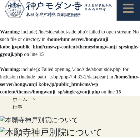
Warning
: include(./inc/side/about-side.php): failed to open stream: No
such file or directory in
/home/hmr-server/hongwanji-
kobe.jp/public_html/cms/wp-content/themes/hongwanji_sp/single-
gyouji.php
on line
15
Warning
: include(): Failed opening './inc/side/about-side.php' for
inclusion (include_path='.:/opt/php-7.4.33-2/data/pear') in
/home/hmr-
server/hongwanji-kobe.jp/public_html/cms/wp-
content/themes/hongwanji_sp/single-gyouji.php
on line
15
ホーム
>
行事