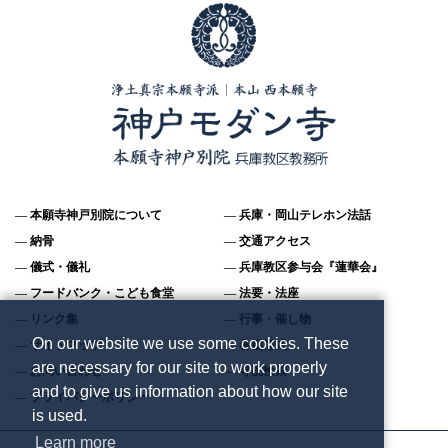
本願寺神戸別院について
兵庫・岡山テレホン法話
納骨
交通アクセス
儀式・儀礼
兵庫教区参与会『蓮華会』
フードバンク・こども食堂
法要・法座
リンク集
行事・催し物
On our website we use some cookies. These
サイトマップ
各種様式
are necessary for our site to work properly
お問い合わせ
寺院検索
and to give us information about how our site
プライバシーポリシー
is used.
Learn more