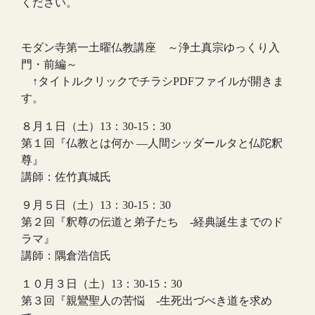
ください。
モダン寺第一土曜仏教講座 ～浄土真宗ゆっくり入
門・前編～
↑タイトルクリックでチラシPDFファイルが開きま
す。
８月１日（土）13：30-15：30
第１回『仏教とは何か ―人間シッダールタと仏陀釈
尊』
講師：佐竹真城氏
９月５日（土）13：30-15：30
第２回『釈尊の伝道と弟子たち -経典誕生までのド
ラマ』
講師：隅倉浩信氏
１０月３日（土）13：30-15：30
第３回『親鸞聖人の苦悩 -生死出づべき道を求め