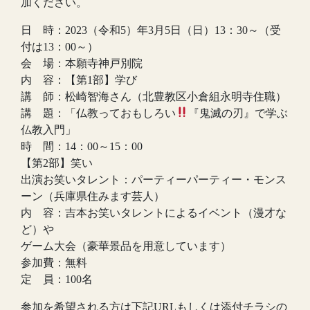
加ください。
日 時：2023（令和5）年3月5日（日）13：30～（受
付は13：00～）
会 場：本願寺神戸別院
内 容：【第1部】学び
講 師：松崎智海さん（北豊教区小倉組永明寺住職）
講 題：「仏教っておもしろい
『鬼滅の刃』で学ぶ
仏教入門」
時 間：14：00～15：00
【第2部】笑い
出演お笑いタレント：パーティーパーティー・モンス
ーン（兵庫県住みます芸人）
内 容：吉本お笑いタレントによるイベント（漫才な
ど）や
ゲーム大会（豪華景品を用意しています）
参加費：無料
定 員：100名
参加を希望される方は下記URLもしくは添付チラシの