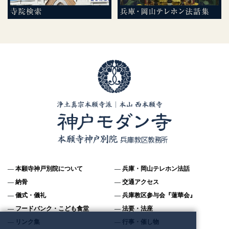
本願寺神戸別院について
兵庫・岡山テレホン法話
納骨
交通アクセス
儀式・儀礼
兵庫教区参与会『蓮華会』
フードバンク・こども食堂
法要・法座
リンク集
行事・催し物