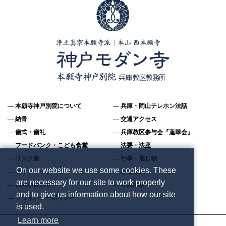
本願寺神戸別院について
兵庫・岡山テレホン法話
納骨
交通アクセス
儀式・儀礼
兵庫教区参与会『蓮華会』
フードバンク・こども食堂
法要・法座
リンク集
行事・催し物
On our website we use some cookies. These
サイトマップ
各種様式
are necessary for our site to work properly
お問い合わせ
寺院検索
and to give us information about how our site
プライバシーポリシー
is used.
Learn more