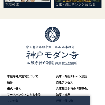
本願寺神戸別院について
兵庫・岡山テレホン法話
納骨
交通アクセス
儀式・儀礼
兵庫教区参与会『蓮華会』
フードバンク・こども食堂
法要・法座
リンク集
行事・催し物