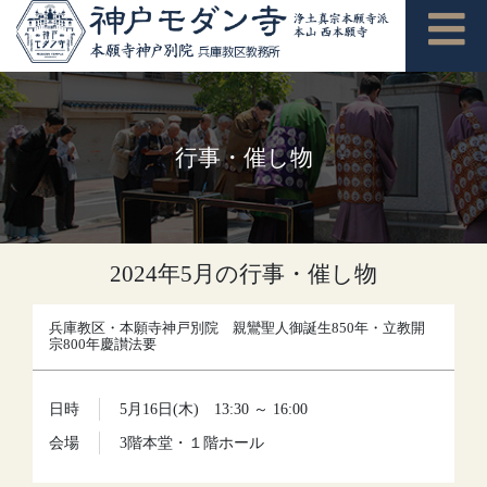
行事・催し物
2024年5月の行事・催し物
兵庫教区・本願寺神戸別院 親鸞聖人御誕生850年・立教開
宗800年慶讃法要
日時
5月16日(木) 13:30 ～ 16:00
会場
3階本堂・１階ホール